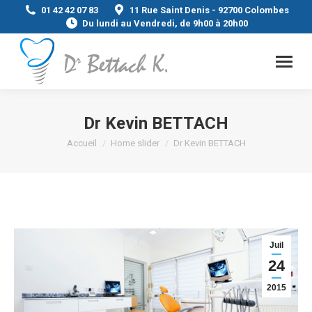
01 42 42 07 83
11 Rue Saint Denis - 92700 Colombes
Du lundi au Vendredi, de 9h00 à 20h00
Dr Kevin BETTACH
Vous êtes ici :
Accueil
Home slider
Dr Kevin BETTACH
Juil
24
2015