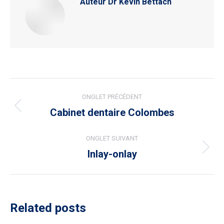
Auteur
Dr Kevin Bettach
Navigation
ONGLET PRÉCÉDENT
de
Cabinet dentaire Colombes
Onglet
commentaire
précédent
ONGLET SUIVANT
Inlay-onlay
Onglet
suivant
Related posts