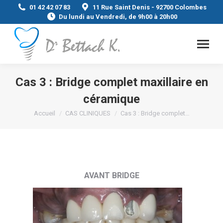
01 42 42 07 83
11 Rue Saint Denis - 92700 Colombes
Du lundi au Vendredi, de 9h00 à 20h00
Cas 3 : Bridge complet maxillaire en
céramique
Vous êtes ici :
Accueil
CAS CLINIQUES
Cas 3 : Bridge complet…
AVANT BRIDGE