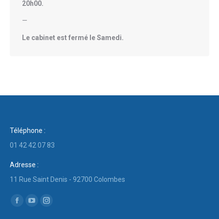
20h00.
—
Le cabinet est fermé le Samedi.
Téléphone :
01 42 42 07 83
Adresse :
11 Rue Saint Denis - 92700 Colombes
Trouvez nous sur :
Facebook
YouTube
Instagram
page
page
page