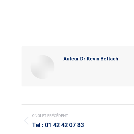
Auteur
Dr Kevin Bettach
Navigation
ONGLET PRÉCÉDENT
de
Tel : 01 42 42 07 83
Onglet
précédent