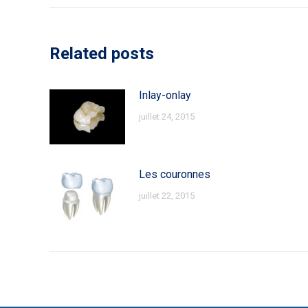
commentaire
Related posts
Inlay-onlay
juillet 24, 2015
Les couronnes
juillet 22, 2015